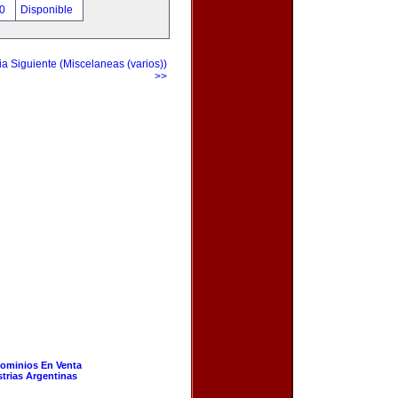
00
Disponible
a Siguiente (Miscelaneas (varios))
>>
ominios En Venta
strias Argentinas