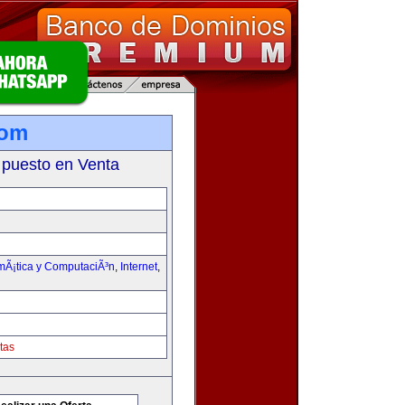
com
 puesto en Venta
rmÃ¡tica y ComputaciÃ³n
,
Internet
,
tas