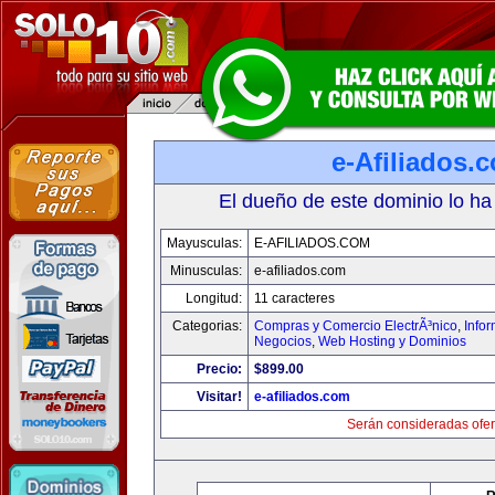
e-Afiliados.
El dueño de este dominio lo ha
Mayusculas:
E-AFILIADOS.COM
Minusculas:
e-afiliados.com
Longitud:
11 caracteres
Categorias:
Compras y Comercio ElectrÃ³nico
,
Info
Negocios
,
Web Hosting y Dominios
Precio:
$899.00
Visitar!
e-afiliados.com
Serán consideradas ofer