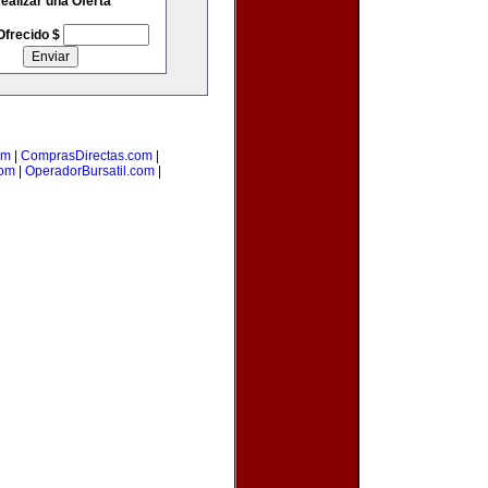
ealizar una Oferta
Ofrecido $
om
|
ComprasDirectas.com
|
com
|
OperadorBursatil.com
|