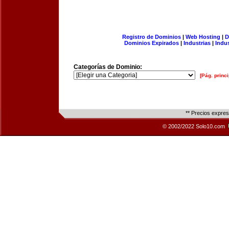
Registro de Dominios
|
Web Hosting
|
D
Dominios Expirados
|
Industrias
|
Indu
Categorías de Dominio:
[Pág. princi
** Precios expre
© 2002/2022 Solo10.com