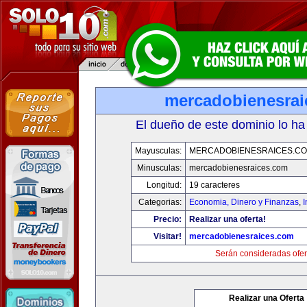
mercadobienesrai
El dueño de este dominio lo ha
Mayusculas:
MERCADOBIENESRAICES.C
Minusculas:
mercadobienesraices.com
Longitud:
19 caracteres
Categorias:
Economia, Dinero y Finanzas
,
Precio:
Realizar una oferta!
Visitar!
mercadobienesraices.com
Serán consideradas ofer
Realizar una Oferta