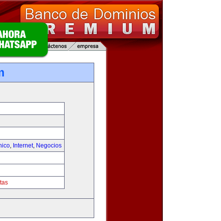
m
nico
,
Internet
,
Negocios
tas