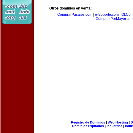
Otros dominios en venta:
ComprarPasajes.com
|
e-Soporte.com
|
OkCom
ComprasPorMayor.co
Registro de Dominios
|
Web Hosting
|
D
Dominios Expirados
|
Industrias
|
Indu