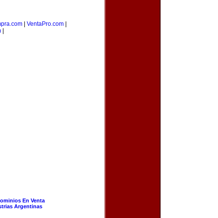
pra.com
|
VentaPro.com
|
m
|
ominios En Venta
strias Argentinas