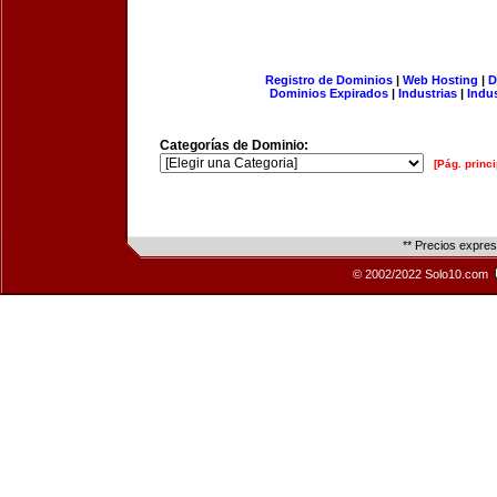
Registro de Dominios
|
Web Hosting
|
D
Dominios Expirados
|
Industrias
|
Indu
Categorías de Dominio:
[Pág. princi
** Precios expre
© 2002/2022 Solo10.com