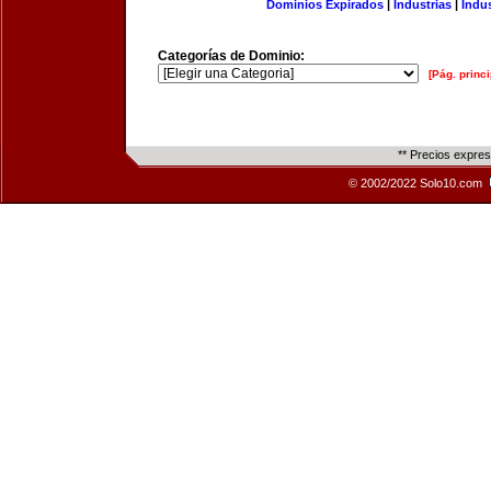
Dominios Expirados
|
Industrias
|
Indu
Categorías de Dominio:
[Pág. princi
** Precios expre
© 2002/2022 Solo10.com