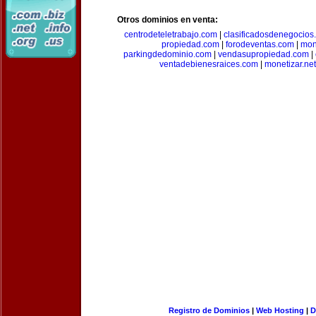
Otros dominios en venta:
centrodeteletrabajo.com
|
clasificadosdenegocios
propiedad.com
|
forodeventas.com
|
mon
parkingdedominio.com
|
vendasupropiedad.com
|
ventadebienesraices.com
|
monetizar.net
Registro de Dominios
|
Web Hosting
|
D