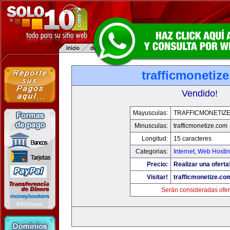
trafficmonetiz
Vendido!
Mayusculas:
TRAFFICMONETIZ
Minusculas:
trafficmonetize.com
Longitud:
15 caracteres
Categorias:
Internet
,
Web Hostin
Precio:
Realizar una oferta
Visitar!
trafficmonetize.co
Serán consideradas ofer