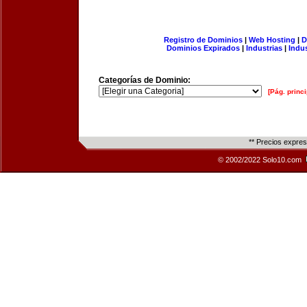
Registro de Dominios
|
Web Hosting
|
D
Dominios Expirados
|
Industrias
|
Indu
Categorías de Dominio:
[Pág. princi
** Precios expre
© 2002/2022 Solo10.com