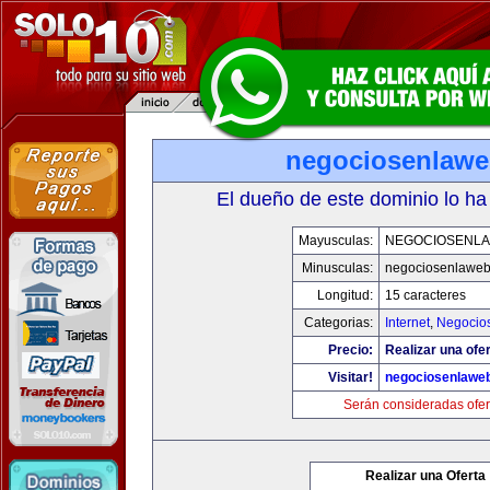
negociosenlaw
El dueño de este dominio lo ha
Mayusculas:
NEGOCIOSENL
Minusculas:
negociosenlawe
Longitud:
15 caracteres
Categorias:
Internet
,
Negocio
Precio:
Realizar una ofer
Visitar!
negociosenlawe
Serán consideradas ofer
Realizar una Oferta