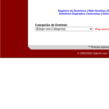
Registro de Dominios
|
Web Hosting
|
D
Dominios Expirados
|
Industrias
|
Indu
Categorías de Dominio:
[Pág. princi
** Precios expre
© 2002/2022 Solo10.com