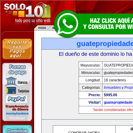
guatepropiedad
El dueño de este dominio lo ha
Mayusculas:
GUATEPROPIED
Minusculas:
guatepropiedade
Longitud:
16 caracteres
Categorias:
Inmuebles y Prop
Precio:
$995.00
Visitar!
guatepropiedade
Serán consideradas ofer
R