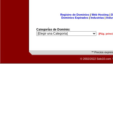
Registro de Dominios
|
Web Hosting
|
D
Dominios Expirados
|
Industrias
|
Indu
Categorías de Dominio:
[Pág. princi
** Precios expre
© 2002/2022 Solo10.com