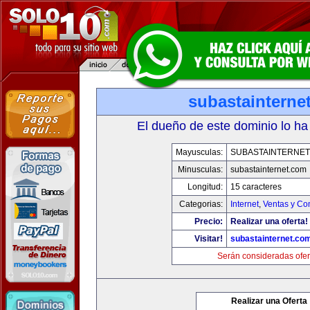
subastainterne
El dueño de este dominio lo ha
Mayusculas:
SUBASTAINTERNET
Minusculas:
subastainternet.com
Longitud:
15 caracteres
Categorias:
Internet
,
Ventas y Co
Precio:
Realizar una oferta!
Visitar!
subastainternet.co
Serán consideradas ofer
Realizar una Oferta