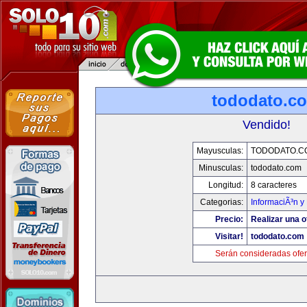
tododato.c
Vendido!
Mayusculas:
TODODATO.C
Minusculas:
tododato.com
Longitud:
8 caracteres
Categorias:
InformaciÃ³n y 
Precio:
Realizar una o
Visitar!
tododato.com
Serán consideradas ofer