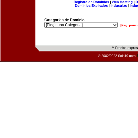
Registro de Dominios
|
Web Hosting
|
D
Dominios Expirados
|
Industrias
|
Indu
Categorías de Dominio:
[Pág. princi
** Precios expre
© 2002/2022 Solo10.com