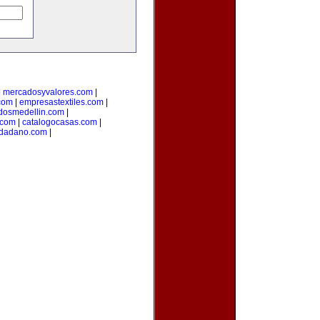
|
mercadosyvalores.com
|
.com
|
empresastextiles.com
|
adosmedellin.com
|
.com
|
catalogocasas.com
|
udadano.com
|