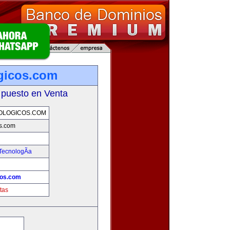
gicos.com
 puesto en Venta
OLOGICOS.COM
os.com
TecnologÃ­a
cos.com
tas