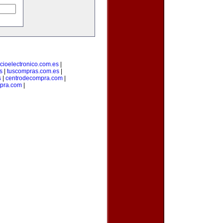
cioelectronico.com.es
|
s
|
tuscompras.com.es
|
s
|
centrodecompra.com
|
mpra.com
|