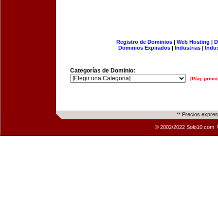
Registro de Dominios
|
Web Hosting
|
D
Dominios Expirados
|
Industrias
|
Indu
Categorías de Dominio:
[Pág. princi
** Precios expre
© 2002/2022 Solo10.com