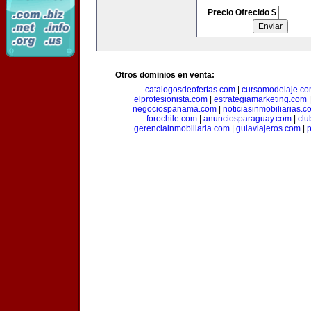
Precio Ofrecido $
Otros dominios en venta:
catalogosdeofertas.com
|
cursomodelaje.c
elprofesionista.com
|
estrategiamarketing.com
negociospanama.com
|
noticiasinmobiliarias.c
forochile.com
|
anunciosparaguay.com
|
clu
gerenciainmobiliaria.com
|
guiaviajeros.com
|
p