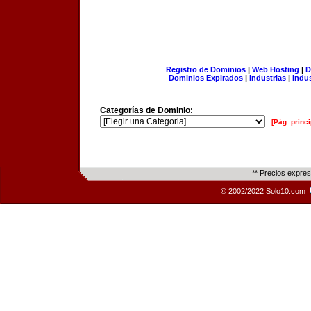
Registro de Dominios
|
Web Hosting
|
D
Dominios Expirados
|
Industrias
|
Indu
Categorías de Dominio:
[Pág. princi
** Precios expre
© 2002/2022 Solo10.com