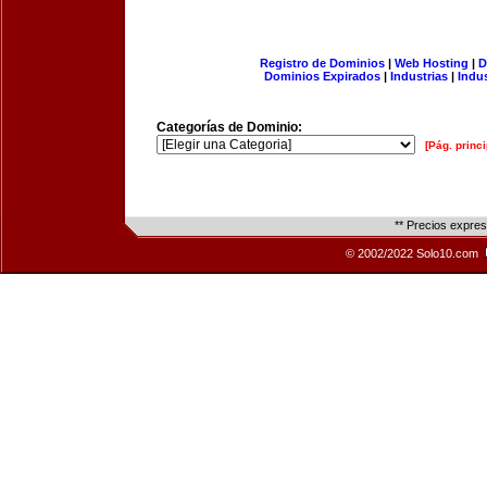
Registro de Dominios
|
Web Hosting
|
D
Dominios Expirados
|
Industrias
|
Indu
Categorías de Dominio:
[Pág. princi
** Precios expre
© 2002/2022 Solo10.com