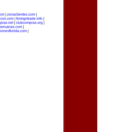
com
|
zonaclientes.com
|
sicos.com
|
foreigntrade.info
|
pras.net
|
clubcompras.org
|
peruanas.com
|
ionesflorida.com
|