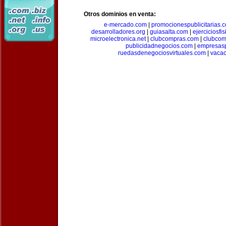
Otros dominios en venta:
e-mercado.com
|
promocionespublicitarias.
desarrolladores.org
|
guiasalta.com
|
ejerciciosfi
microelectronica.net
|
clubcompras.com
|
clubcom
publicidadnegocios.com
|
empresas
ruedasdenegociosvirtuales.com
|
vacac