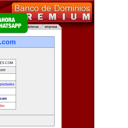
s.com
ES.COM
com
opiedades
.com
tas