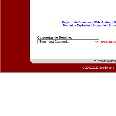
Registro de Dominios
|
Web Hosting
|
D
Dominios Expirados
|
Industrias
|
Indu
Categorías de Dominio:
[Pág. princi
** Precios expre
© 2002/2022 Solo10.com